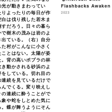
の光が動きまわってい
Flashbacks Awaken
たりよったりの毎日が作
2023
空白は伐り残した若木ま
倒すだろう。日々の暮ら
かで樹木の茂みは岩のよ
き出ている。（右）自分
した村がこんなに小さく
たことはない。太陽が姿
た。背の高いポプラの林
吹き動かされる砂浜のよ
好をしている。切れ目の
の連続を見ているだけで
らんでくる。変り映えし
々の連続に酔うことがで
ら象や蛇をしとめた気に
る。蝶が舞うようにそん