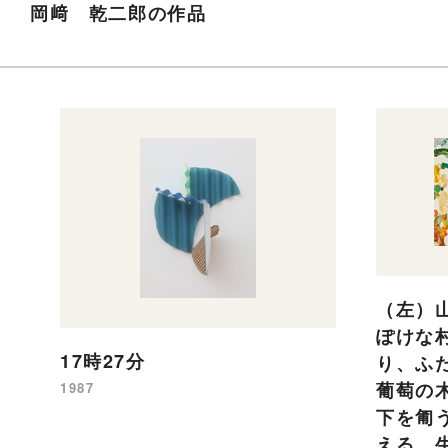
岡﨑 乾二郎の作品
（左）
ぽけな
17時27分
り、ふ
葡萄の
1987
下を匍
える。