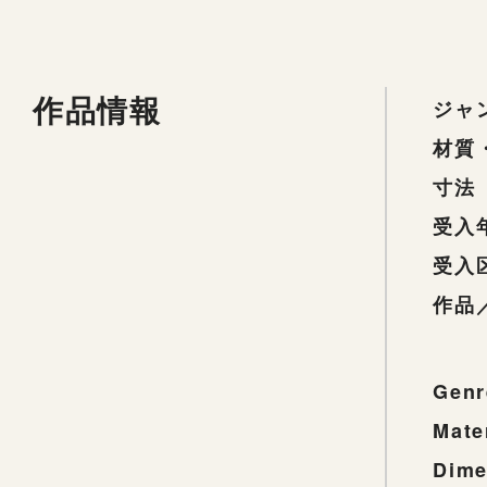
作品情報
ジャ
材質
寸法
受入
受入
作品
Genr
Mate
Dime