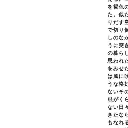
を褐色
た。似
りだす
で切り
しのな
うに突
の暮ら
思われ
をみせ
は風に
うな格
ないそ
眼がく
ない日
きたな
もなれ