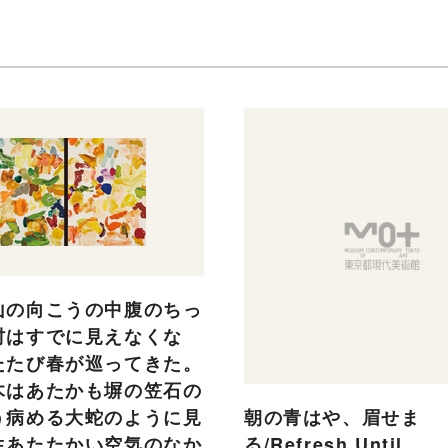
山の向こうの中腹のちっ
村はすでに見えなくな
たたび春が巡ってきた。
木はあたかも塀の笠石の
う病める大蛇のように見
朝の青はや、眉せま
生あたたかい空気のなか
る/Refresh Until