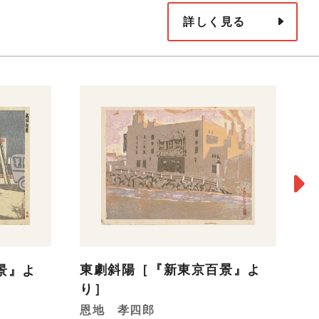
詳しく見る
魚
川
東劇斜陽［『新東京百景』よ
景』よ
19
り］
恩地 孝四郎