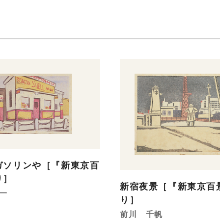
ガソリンや［『新東京百
り］
新宿夜景［『新東京百
一
り］
前川 千帆