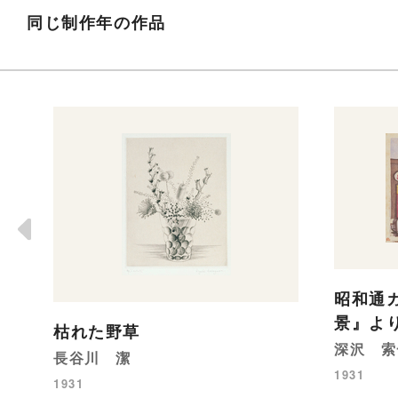
同じ制作年の作品
昭和通
景』よ
枯れた野草
深沢 索
長谷川 潔
1931
1931