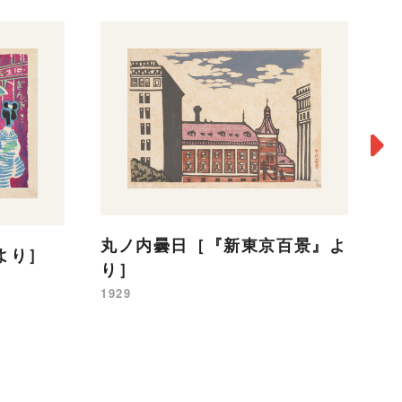
百
よ
丸ノ内曇日［『新東京百景』よ
より］
19
り］
1929