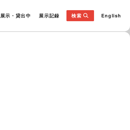
展示・貸出中
展示記録
検索
English