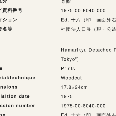
区分
寄贈
／資料番号
1975-00-6040-000
ィション
Ed. 十六（印 画面外
者名等
社団法人日展（現・公
Hamarikyu Detached P
Tokyo"]
e
Prints
rial/technique
Woodcut
nsions
17.8×24cm
isition date
1975
ssion number
1975-00-6040-000
ion
Ed. 十六（印 画面外