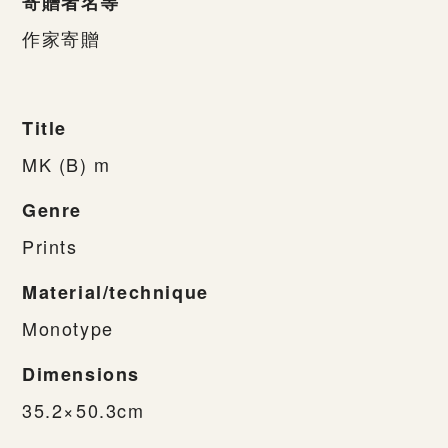
寄贈者名等
作家寄贈
Title
MK (B) m
Genre
Prints
Material/technique
Monotype
Dimensions
35.2×50.3cm