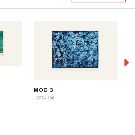
MOG 3
D
1977+1981
19