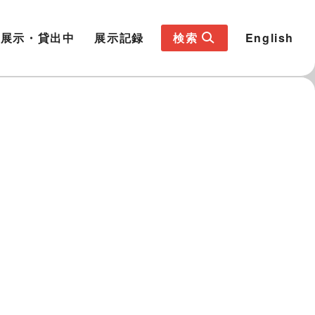
展示・貸出中
展示記録
検索
English