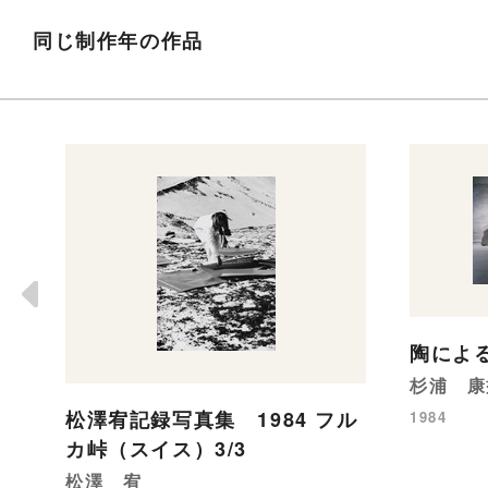
同じ制作年の作品
陶によ
杉浦 康
松澤宥記録写真集 1984 フル
1984
カ峠（スイス）3/3
松澤 宥