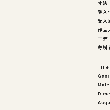
寸法
受入
受入
作品
エデ
寄贈
Title
Genr
Mate
Dime
Acqu