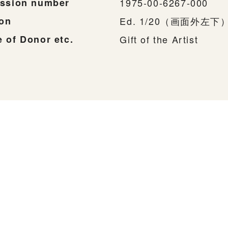
ssion number
1975-00-6267-000
ion
Ed. 1/20（画面外左下
 of Donor etc.
Gift of the Artist