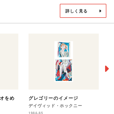
詳しく見る
メ
デ
リオをめ
グレゴリーのイメージ
19
デイヴィッド・ホックニー
1984-85