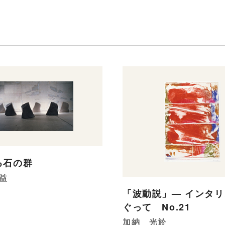
る石の群
益
「波動説」— インタ
ぐって No.21
加納 光於