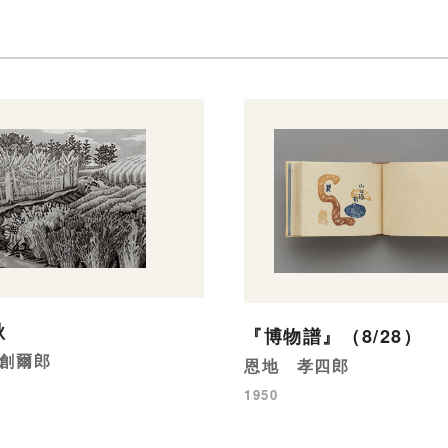
秋
『博物譜』（8/28）
創爾郎
恩地 孝四郎
1950