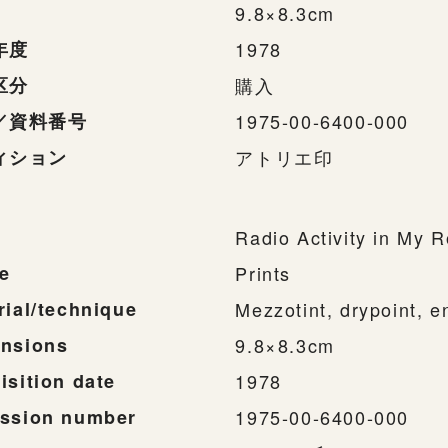
9.8×8.3cm
年度
1978
区分
購入
／資料番号
1975-00-6400-000
ィション
アトリエ印
Radio Activity in My 
e
Prints
rial/technique
Mezzotint, drypoint, e
nsions
9.8×8.3cm
isition date
1978
ssion number
1975-00-6400-000