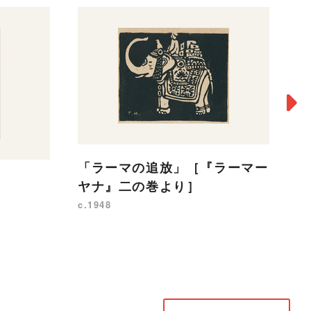
「ラーマの追放」［『ラーマー
蛇
ヤナ』二の巻より］
19
c.1948