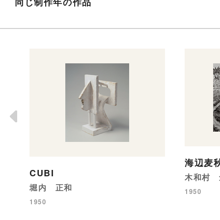
同じ制作年の作品
海辺麦
CUBI
木和村 
堀内 正和
1950
1950