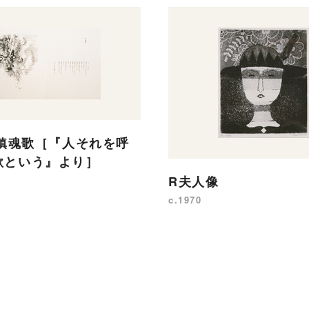
 鎮魂歌［『人それを呼
歌という』より］
R夫人像
c.1970