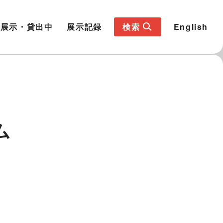
展示・貸出中
展示記録
検索
English
ム