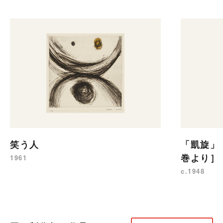
笑う人
「凱旋」
巻より］
1961
c.1948