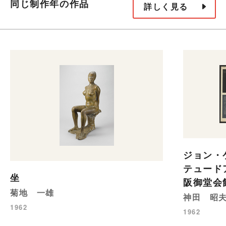
同じ制作年の作品
詳しく見る
ジョン・
テュードア
坐
阪御堂会
菊地 一雄
神田 昭
1962
1962