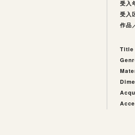
受入
受入
作品
Title
Genr
Mate
Dime
Acqu
Acce