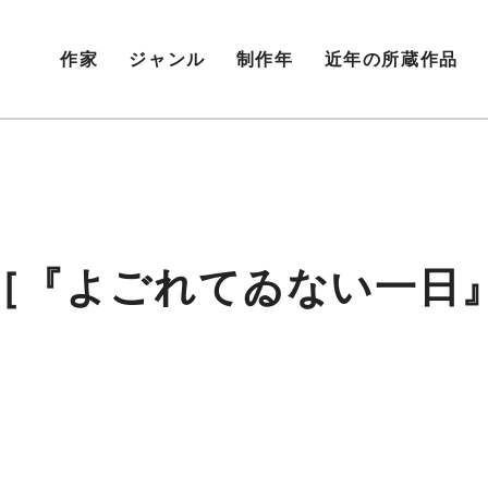
作家
ジャンル
制作年
近年の所蔵作品
3［『よごれてゐない一日