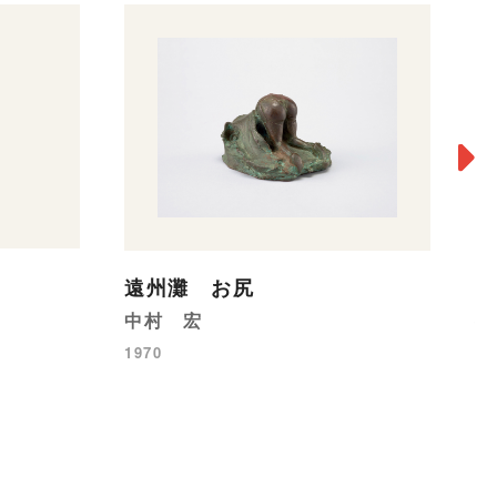
週
遠州灘 お尻
横
中村 宏
19
1970