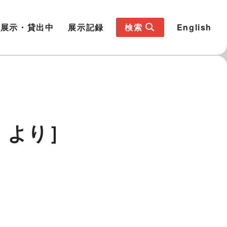
展示・貸出中
展示記録
検索
English
』より］