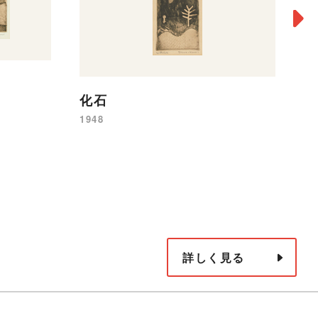
化石
「
マ
1948
c.
詳しく見る