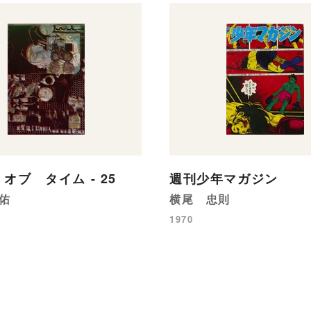
オブ タイム - 25
週刊少年マガジン
佑
横尾 忠則
1970