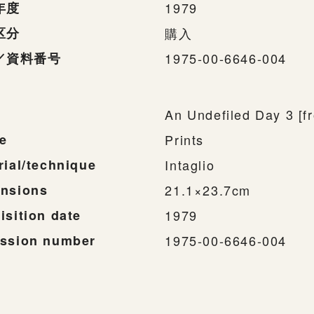
年度
1979
区分
購入
／資料番号
1975-00-6646-004
An Undefiled Day 3 [f
e
Prints
rial/technique
Intaglio
nsions
21.1×23.7cm
isition date
1979
ssion number
1975-00-6646-004