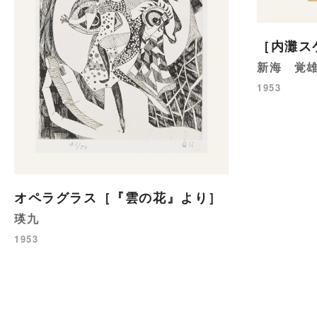
［内灘ス
新海 覚
1953
オペラグラス［『雲の花』より］
瑛九
1953