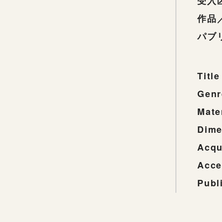
受入
作品
パブ
Title
Genr
Mate
Dime
Acqu
Acce
Publ