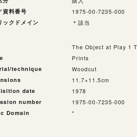
区分
購入
／資料番号
1975-00-7235-000
リックドメイン
＊該当
The Object at Play 1 
e
Prints
rial/technique
Woodcut
nsions
11.7×11.5cm
isition date
1978
ssion number
1975-00-7235-000
ic Domain
*