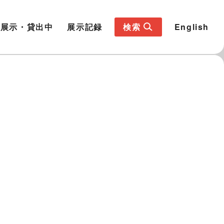
展示・貸出中
展示記録
検索
English