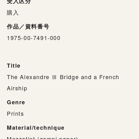
受入区分
購入
作品／資料番号
1975-00-7491-000
Title
The Alexandre Ⅲ Bridge and a French
Airship
Genre
Prints
Material/technique
Mezzotint (gampi paper)