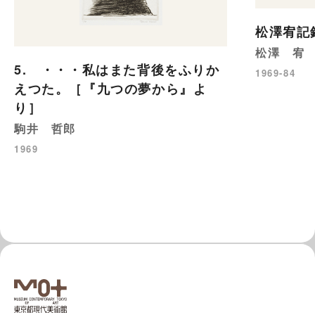
松澤宥
松澤 宥
5. ・・・私はまた背後をふりか
1969-84
えつた。［『九つの夢から』よ
り］
駒井 哲郎
1969