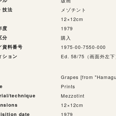
ンル
版画
・技法
メゾチント
12×12cm
年度
1979
区分
購入
／資料番号
1975-00-7550-000
ィション
Ed. 58/75（画面外左
Grapes [from "Hamaguch
e
Prints
rial/technique
Mezzotint
nsions
12×12cm
isition date
1979