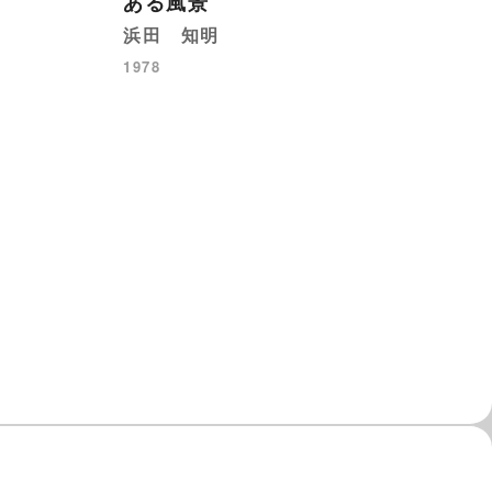
ある風景
ン
浜田 知明
デ
1978
19