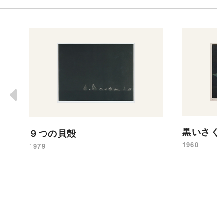
黒いさ
９つの貝殻
1960
1979