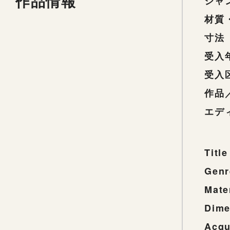
作品情報
ジャ
材質
寸法
受入
受入
作品
エデ
Title
Genr
Mate
Dime
Acqu