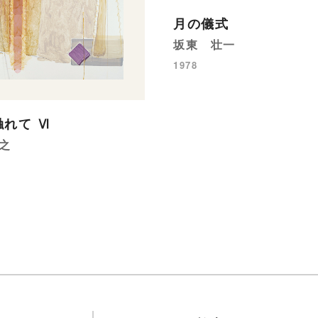
月の儀式
坂東 壮一
1978
れて Ⅵ
之