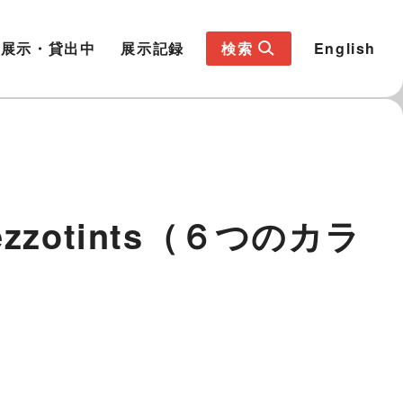
展示・貸出中
展示記録
検索
English
 mezzotints（６つのカラ