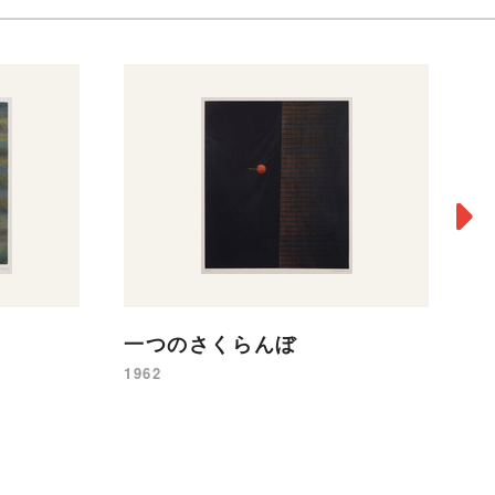
赤
19
一つのさくらんぼ
1962