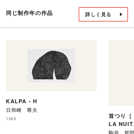
同じ制作年の作品
詳しく見る
KALPA - H
日和崎 尊夫
首つり［『
1969
LA NU
駒井 哲