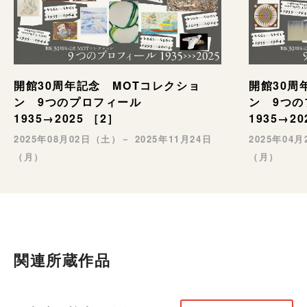
開館30周年記念 MOTコレクショ
開館30周
ン 9つのプロフィール
ン 9つ
1935→2025 ［2］
1935→20
2025年08月02日（土）－ 2025年11月24日
2025年04
（月）
（月）
関連所蔵作品