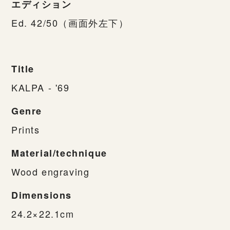
エディション
Ed. 42/50（画面外左下）
Title
KALPA - '69
Genre
Prints
Material/technique
Wood engraving
Dimensions
24.2×22.1cm