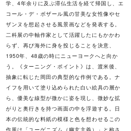
学、4年余りに及ぶ滞仏生活を経て帰国し、エ
コール・デ・ボザール風の甘美な女性像やセ
ザンヌを想起させる風景画などを発表する。
二科展の中軸作家として活躍したにもかかわ
らず、再び海外に身を投じることを決意、
1950年、48歳の時にニューヨークへと向か
う。《ターニング・ポイント》は、渡米後、
抽象に転じた岡田の典型的な作例である。ナ
イフを用いて塗り込められた白い絵具の層か
ら、優美な線型が微かに姿を現し、微妙な拡
がりと奥行きを持つ画面の中を浮遊する。日
本の伝統的な料紙の模様と色を想わせるこの
作風は「ユーゲニズム（幽玄主義）」と称さ