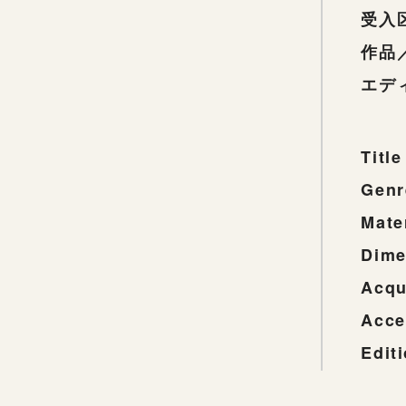
受入
作品
エデ
Title
Genr
Mate
Dime
Acqu
Acce
Edit