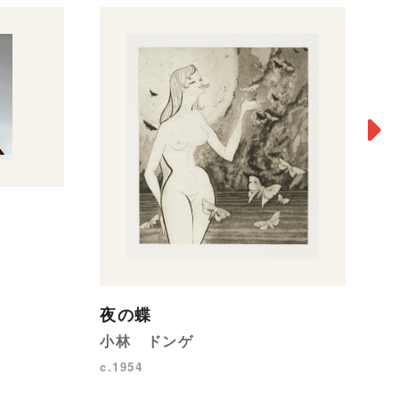
群
朝
19
夜の蝶
小林 ドンゲ
c.1954