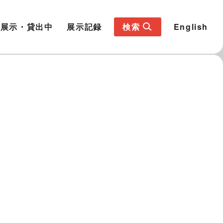
展示・貸出中
展示記録
検索
English