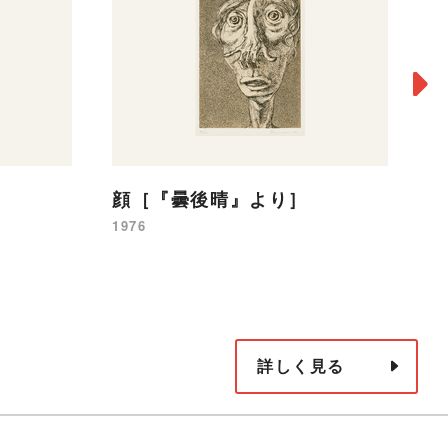
顔［『曇後晴』より］
M
1976
19
詳しく見る