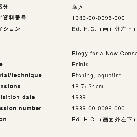
区分
購入
／資料番号
1989-00-0096-000
ィション
Ed. H.C.（画面外左下
Elegy for a New Consc
e
Prints
rial/technique
Etching, aquatint
nsions
18.7×24cm
isition date
1989
ssion number
1989-00-0096-000
ion
Ed. H.C.（画面外左下