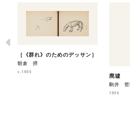
［《群れ》のためのデッサン］
朝倉 摂
c.1954
廃墟
駒井 哲
1954