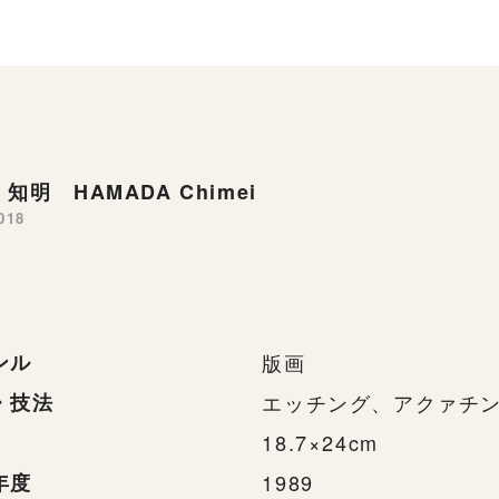
知明 HAMADA Chimei
018
ンル
版画
・技法
エッチング、アクァチ
18.7×24cm
年度
1989