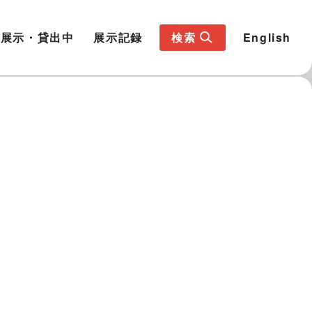
展示・貸出中
展示記録
検索
English