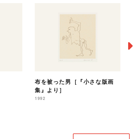
人
布を被った男［『小さな版画
19
集』より］
1992