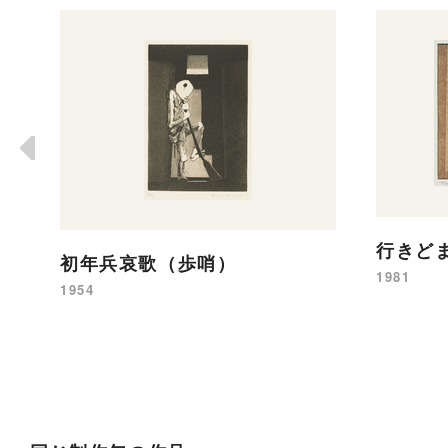
行きどまり
初年兵哀歌（歩哨）
1981
1954