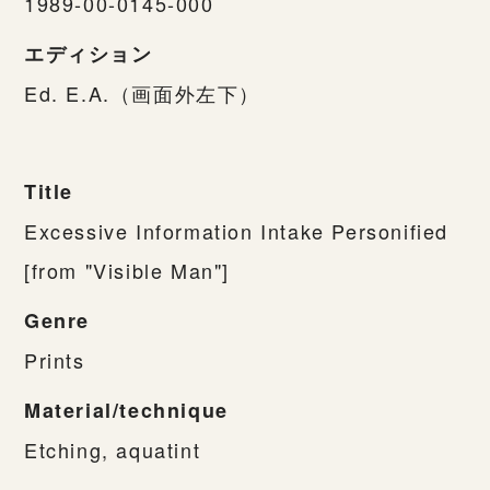
1989-00-0145-000
エディション
Ed. E.A.（画面外左下）
Title
Excessive Information Intake Personified
[from "Visible Man"]
Genre
Prints
Material/technique
Etching, aquatint