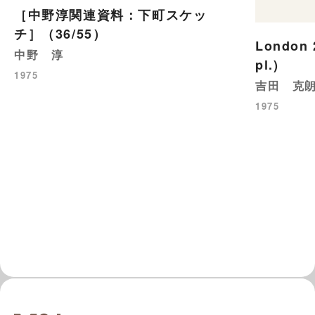
［中野淳関連資料：下町スケッ
チ］（36/55）
London 
中野 淳
pl.)
1975
吉田 克
1975