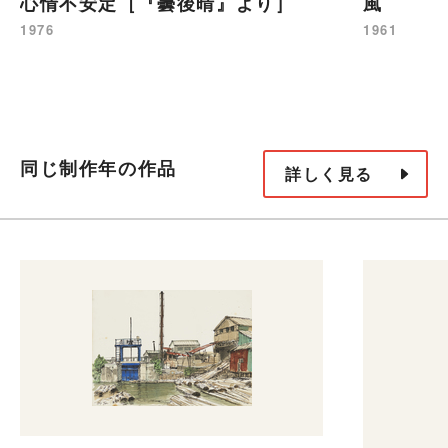
心情不安定［『曇後晴』より］
風
1976
1961
同じ制作年の作品
詳しく見る