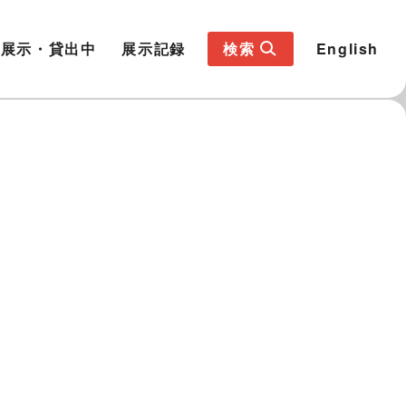
展示・貸出中
展示記録
検索
English