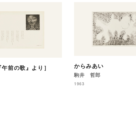
からみあい
『午前の歌』より］
駒井 哲郎
1963