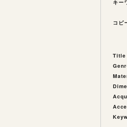
キー
コピ
Title
Genr
Mate
Dime
Acqu
Acce
Key