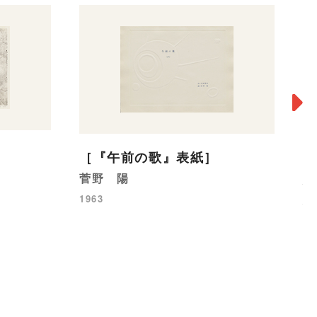
［『午前の歌』表紙］
菅野 陽
作
1963
斎
19