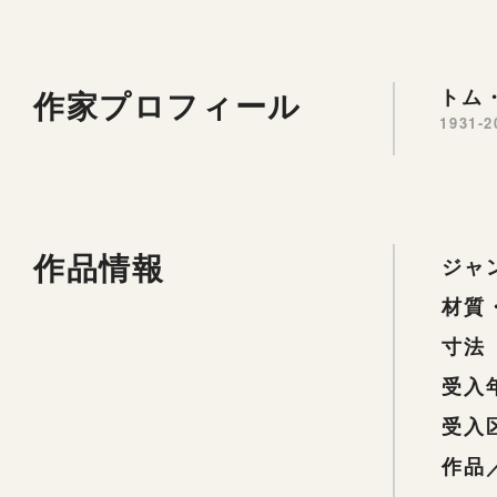
作家プロフィール
トム・
1931-2
作品情報
ジャ
材質
寸法
受入
受入
作品