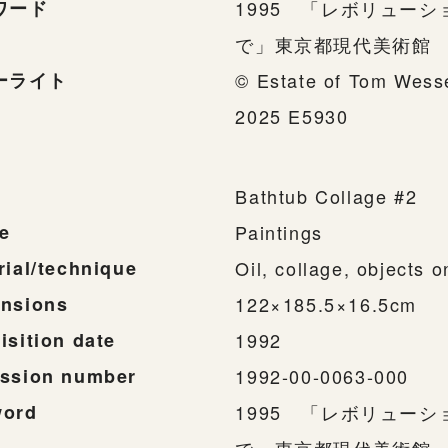
ワード
1995 「レボリュー
で」東京都現代美術館
ーライト
© Estate of Tom Wes
2025 E5930
Bathtub Collage #2
e
Paintings
rial/technique
Oil, collage, objects 
nsions
122×185.5×16.5cm
isition date
1992
ssion number
1992-00-0063-000
word
1995 「レボリュー