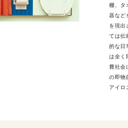
棚、タ
器など
を現出
ては伝
的な日
は全く
費社会
の即物
アイロ