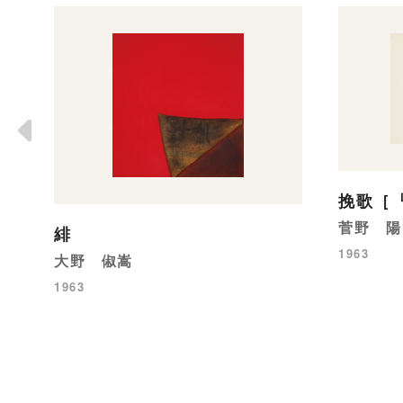
挽歌［
菅野 陽
緋
1963
大野 俶嵩
1963