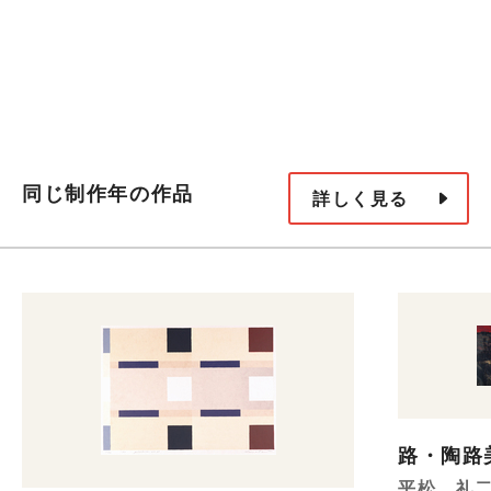
同じ制作年の作品
詳しく見る
路・陶路
平松 礼