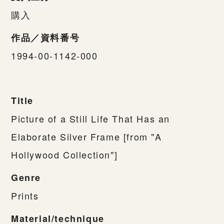
購入
作品／資料番号
1994-00-1142-000
Title
Picture of a Still Life That Has an
Elaborate Silver Frame [from "A
Hollywood Collection"]
Genre
Prints
Material/technique