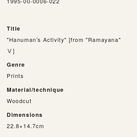
1995-00-0006-022
Title
"Hanuman's Activity" [from "Ramayana"
Ⅴ]
Genre
Prints
Material/technique
Woodcut
Dimensions
22.8×14.7cm