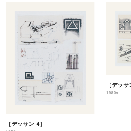
［デッサン
1980s
［デッサン 4］