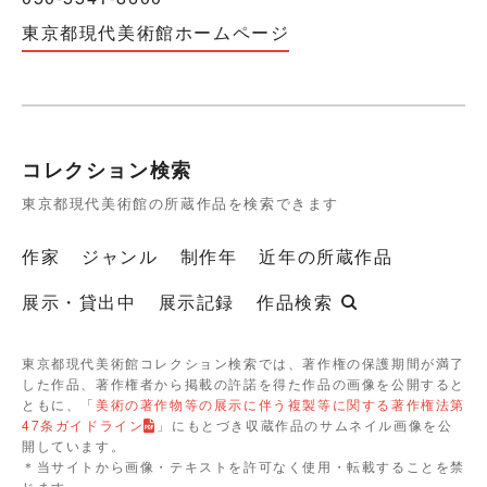
東京都現代美術館ホームページ
コレクション検索
東京都現代美術館の所蔵作品を検索できます
作家
ジャンル
制作年
近年の所蔵作品
展示・貸出中
展示記録
作品検索
東京都現代美術館コレクション検索では、著作権の保護期間が満了
した作品、著作権者から掲載の許諾を得た作品の画像を公開すると
ともに、「
美術の著作物等の展示に伴う複製等に関する著作権法第
47条ガイドライン
」にもとづき収蔵作品のサムネイル画像を公
開しています。
＊当サイトから画像・テキストを許可なく使用・転載することを禁
じます。