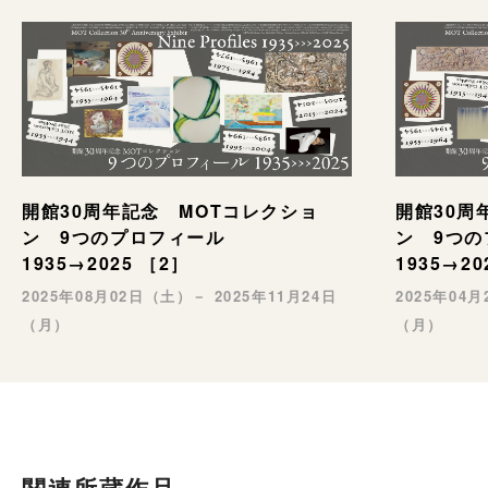
開館30周年記念 MOTコレクショ
開館30周
ン 9つのプロフィール
ン 9つ
1935→2025 ［2］
1935→20
2025年08月02日（土）－ 2025年11月24日
2025年04
（月）
（月）