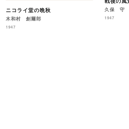
戦後の風
久保 守
ニコライ堂の晩秋
1947
木和村 創爾郎
1947