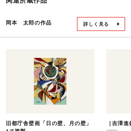
関連所蔵作品
岡本 太郎の作品
詳しく見る
旧都庁舎壁画「日の壁、月の壁」
［吉澤進
1950s