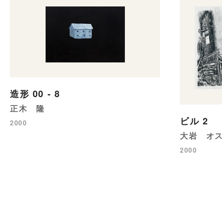
造形 00 - 8
正木 隆
ビル 2
2000
大岩 オ
2000