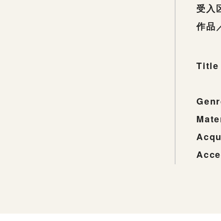
受入
作品
Title
Genr
Mate
Acqu
Acce