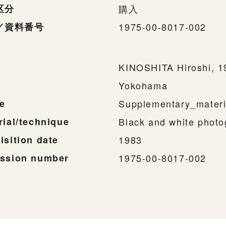
区分
購入
／資料番号
1975-00-8017-002
KINOSHITA Hiroshi, 1
Yokohama
e
Supplementary_materi
rial/technique
Black and white phot
isition date
1983
ssion number
1975-00-8017-002