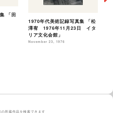
集 「田
1970年代美術記録写真集 「松
日
澤宥 1976年11月23日 イタ
1
リア文化会館」
野
神
November 23, 1976
（
Ju
館の所蔵作品を検索できます