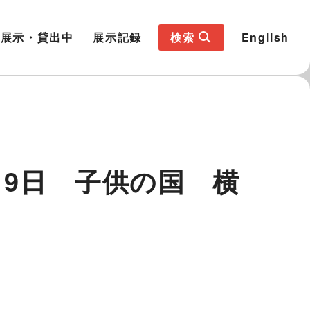
展示・貸出中
展示記録
検索
English
月19日 子供の国 横