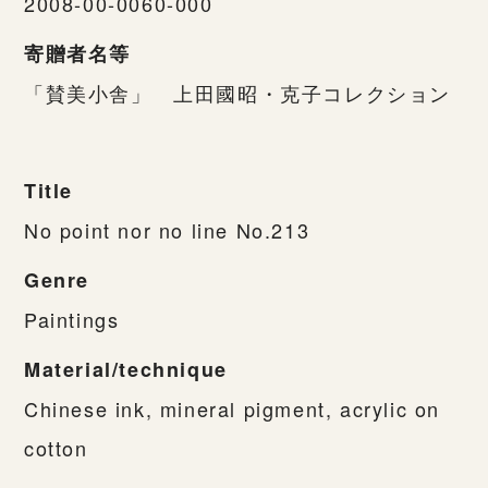
2008-00-0060-000
寄贈者名等
「賛美小舎」 上田國昭・克子コレクション
Title
No point nor no line No.213
Genre
Paintings
Material/technique
Chinese ink, mineral pigment, acrylic on
cotton