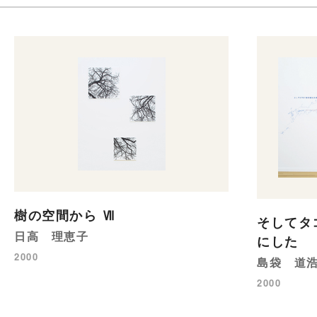
樹の空間から Ⅶ
そしてタ
日高 理恵子
にした
2000
島袋 道
2000