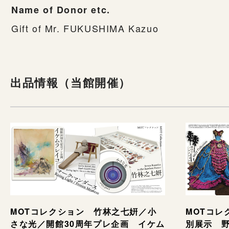
Name of Donor etc.
Gift of Mr. FUKUSHIMA Kazuo
出品情報（当館開催）
MOTコレ
MOTコレクション 竹林之七姸／小
別展示 野村
さな光／開館30周年プレ企画 イケム