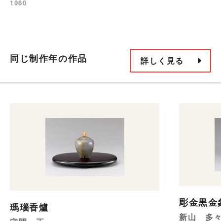
1960
同じ制作年の作品
詳しく見る
彫金黒金
瑪瑙香爐
新山 多