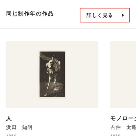
同じ制作年の作品
詳しく見る
人
モノロー
浜田 知明
吉仲 太
1956
1956