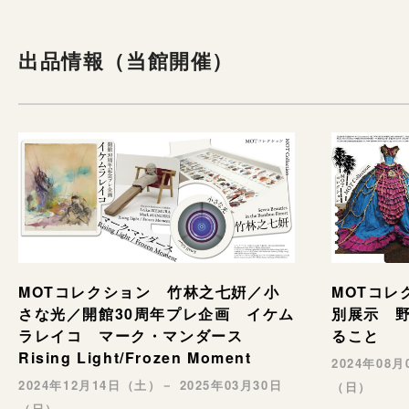
出品情報（当館開催）
MOTコレ
MOTコレクション 竹林之七姸／小
別展示 野村
さな光／開館30周年プレ企画 イケム
ること
ラレイコ マーク・マンダース
Rising Light/Frozen Moment
2024年08
2024年12月14日（土）－ 2025年03月30日
（日）
（日）