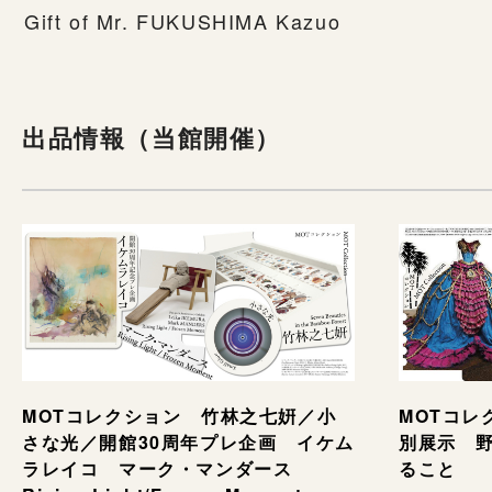
Gift of Mr. FUKUSHIMA Kazuo
出品情報（当館開催）
MOTコレ
MOTコレクション 竹林之七姸／小
別展示 野村
さな光／開館30周年プレ企画 イケム
ること
ラレイコ マーク・マンダース