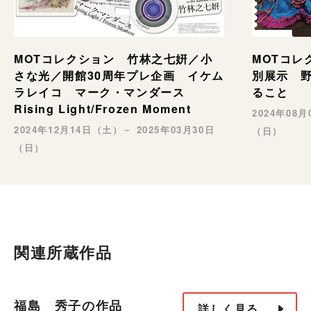
MOTコレ
MOTコレクション 竹林之七姸／小
別展示 野村
さな光／開館30周年プレ企画 イケム
ること
ラレイコ マーク・マンダース
Rising Light/Frozen Moment
2024年08
2024年12月14日（土）－ 2025年03月30日
（日）
（日）
関連所蔵作品
福島 秀子の作品
詳しく見る