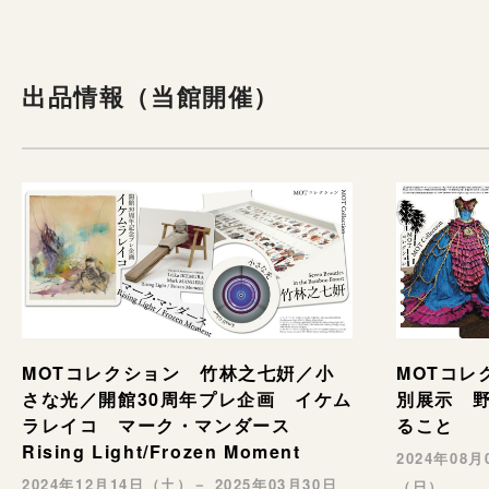
出品情報（当館開催）
MOTコレ
MOTコレクション 竹林之七姸／小
別展示 野村
さな光／開館30周年プレ企画 イケム
ること
ラレイコ マーク・マンダース
Rising Light/Frozen Moment
2024年08
2024年12月14日（土）－ 2025年03月30日
（日）