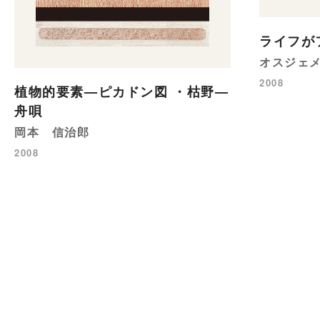
ライフが
オスジェ
2008
植物的要素—ピカドン図 ・枯野—
舟唄
岡本 信治郎
2008