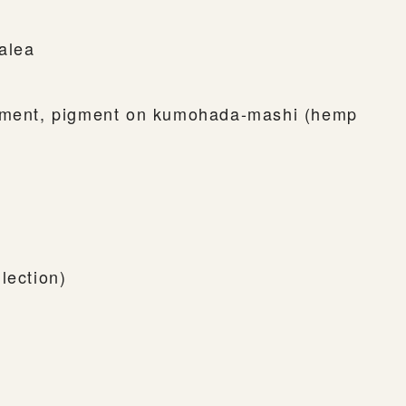
alea
igment, pigment on kumohada-mashi (hemp
lection)