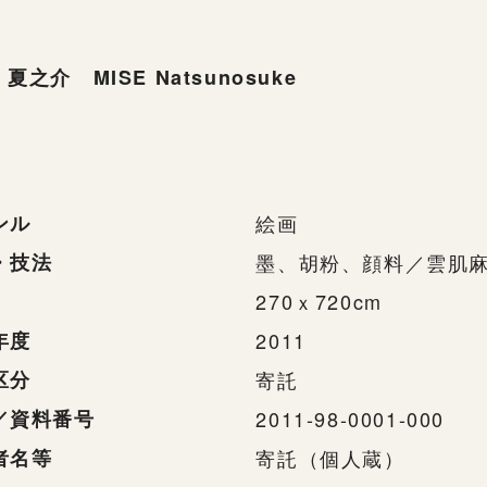
夏之介 MISE Natsunosuke
ンル
絵画
・技法
墨、胡粉、顔料／雲肌
270ｘ720cm
年度
2011
区分
寄託
／資料番号
2011-98-0001-000
者名等
寄託（個人蔵）