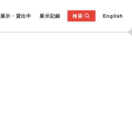
展示・貸出中
展示記録
検索
English