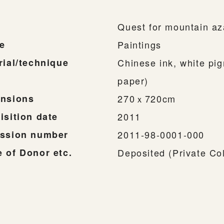
Quest for mountain az
e
Paintings
rial/technique
Chinese ink, white p
paper)
nsions
270ｘ720cm
isition date
2011
ssion number
2011-98-0001-000
 of Donor etc.
Deposited (Private Col