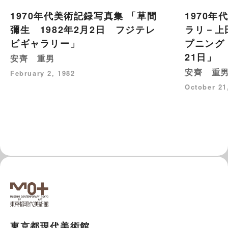
1970年代美術記録写真集 「草間
1970年
彌生 1982年2月2日 フジテレ
ラリ－上
ビギャラリー」
プニング 
21日」
安齊 重男
安齊 重
February 2, 1982
October 21
東京都現代美術館