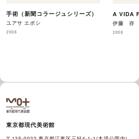
手術（新聞コラージュシリーズ）
A VIDA
ユアサ エボシ
伊藤 存
2008
2008
東京都現代美術館
〒135-0022 東京都江東区三好4-1-1(木場公園内)