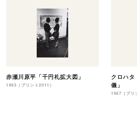
赤瀬川原平「千円札拡大図」
クロハタ
儀」
1963（プリント2011）
1967（プリ