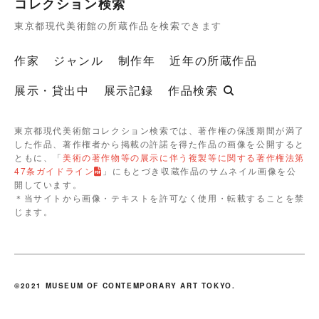
コレクション検索
東京都現代美術館の所蔵作品を検索できます
作家
ジャンル
制作年
近年の所蔵作品
展示・貸出中
展示記録
作品検索
東京都現代美術館コレクション検索では、著作権の保護期間が満了
した作品、著作権者から掲載の許諾を得た作品の画像を公開すると
ともに、「
美術の著作物等の展示に伴う複製等に関する著作権法第
47条ガイドライン
」にもとづき収蔵作品のサムネイル画像を公
開しています。
＊当サイトから画像・テキストを許可なく使用・転載することを禁
じます。
©2021 MUSEUM OF CONTEMPORARY ART TOKYO.