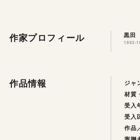
作家プロフィール
黒田 
1893-1
作品情報
ジャ
材質
受入
受入
作品
寄贈