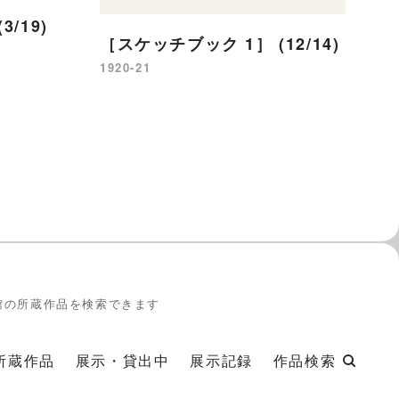
/19)
［スケッチブック 1］ (12/14)
［
1920-21
19
館の所蔵作品を検索できます
所蔵作品
展示・貸出中
展示記録
作品検索