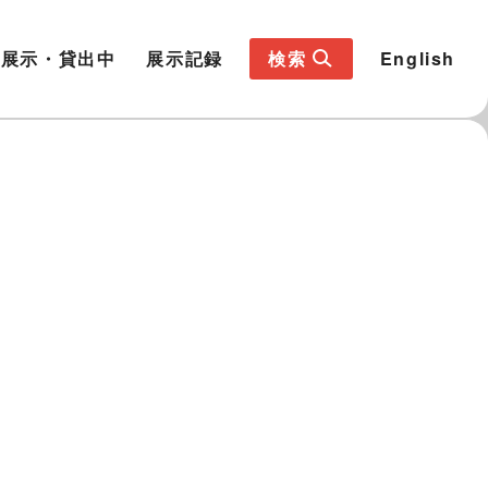
展示・貸出中
展示記録
検索
English