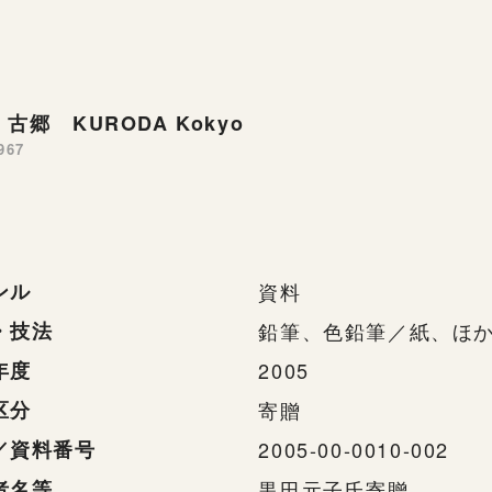
古郷 KURODA Kokyo
967
ンル
資料
・技法
鉛筆、色鉛筆／紙、ほ
年度
2005
区分
寄贈
／資料番号
2005-00-0010-002
者名等
黒田元子氏寄贈