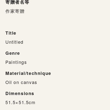
寄贈者名等
作家寄贈
Title
Untitled
Genre
Paintings
Material/technique
Oil on canvas
Dimensions
51.5×51.5cm