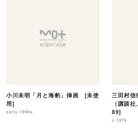
小川未明「月と海豹」挿画 [未使
三田村信
用]
（講談社、
89]
early 1960s
c.1976