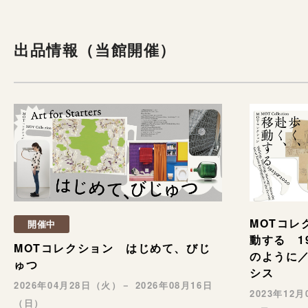
出品情報（当館開催）
MOTコレ
開催中
動する 1
MOTコレクション はじめて、びじ
のように／
ゅつ
シス
2026年04月28日（火）－ 2026年08月16日
2023年12
（日）