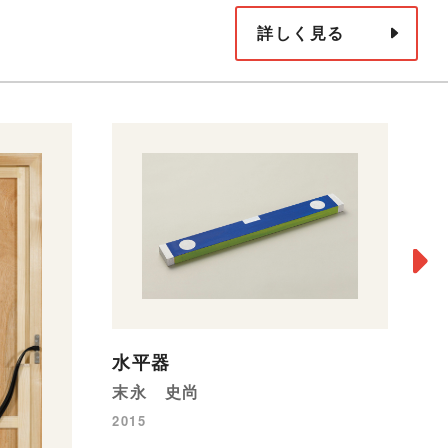
詳しく見る
T
水平器
蜷
末永 史尚
20
2015