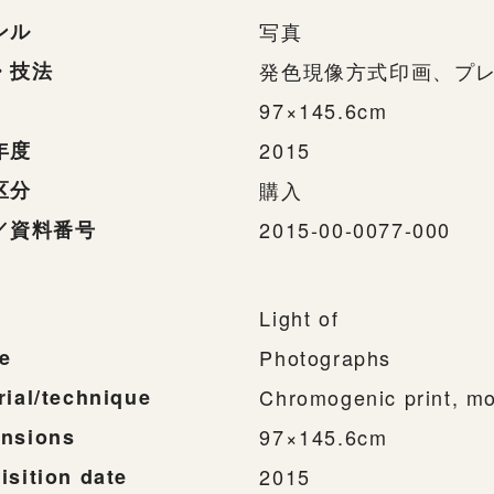
ンル
写真
・技法
発色現像方式印画、プ
97×145.6cm
年度
2015
区分
購入
／資料番号
2015-00-0077-000
Light of
e
Photographs
rial/technique
Chromogenic print, mo
nsions
97×145.6cm
isition date
2015