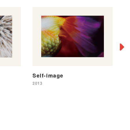
Self-image
Li
2013
20