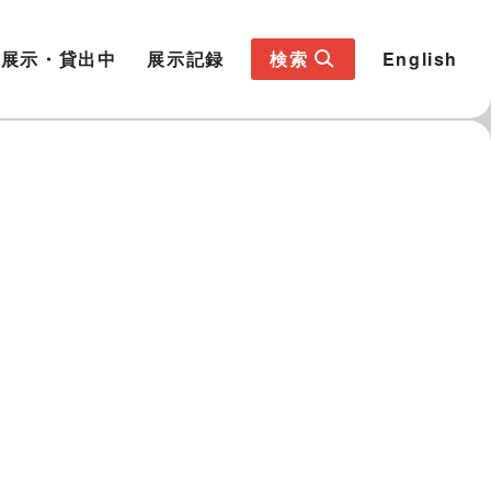
展示・貸出中
展示記録
検索
English