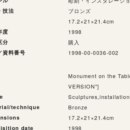
ンル
彫刻・インスタレーシ
・技法
ブロンズ
17.2×21×21.4cm
年度
1998
区分
購入
／資料番号
1998-00-0036-002
Monument on the Tabl
VERSION"]
e
Sculptures,installatio
rial/technique
Bronze
nsions
17.2×21×21.4cm
isition date
1998