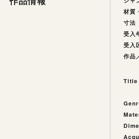
作品情報
ジャ
材質
寸法
受入
受入
作品
Title
Genr
Mate
Dime
Acqu