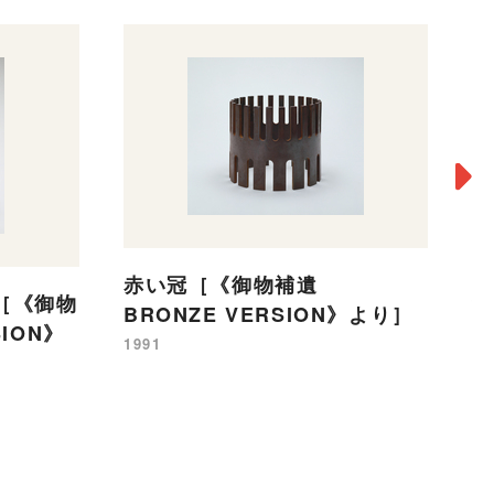
赤い冠［《御物補遺
［《御物
BRONZE VERSION》より］
B
SION》
1991
19