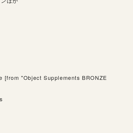
ョンほか
e [from "Object Supplements BRONZE
ns