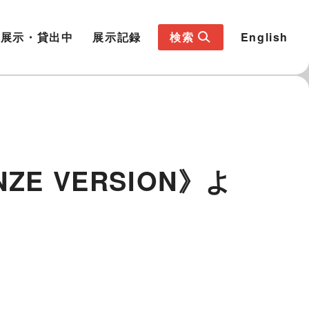
展示・貸出中
展示記録
検索
English
 VERSION》よ