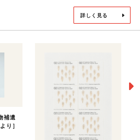
詳しく見る
御物補遺
N》より］