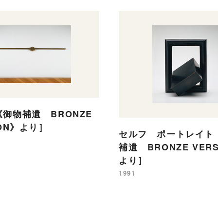
御物補遺 BRONZE
ION》より］
セルフ ポートレイト
補遺 BRONZE VER
より］
1991