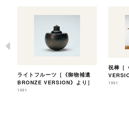
祝棒［《
ライトフルーツ［《御物補遺
VERS
BRONZE VERSION》より］
1991
1991