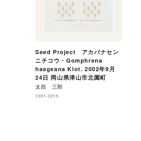
Seed Project アカバナセン
S
ニチコウ・Gomphrena
ン
haageana Klot. 2002年9月
L
24日 岡山県津山市北園町
1
園
太田 三郎
太
1991-2015
19