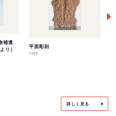
祝
御物補遺
V
平面彫刻
N》より］
19
1959
詳しく見る