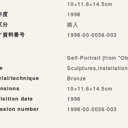
10×11.6×14.5cm
年度
1998
区分
購入
／資料番号
1998-00-0036-003
Self-Portrait [from 
e
Sculptures,installatio
rial/technique
Bronze
nsions
10×11.6×14.5cm
isition date
1998
ssion number
1998-00-0036-003