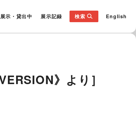
展示・貸出中
展示記録
検索
English
ERSION》より］