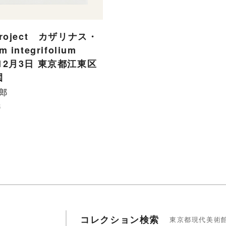
Project カザリナス・
m integrifolium
年12月3日 東京都江東区
園
郎
5
コレクション検索
東京都現代美術