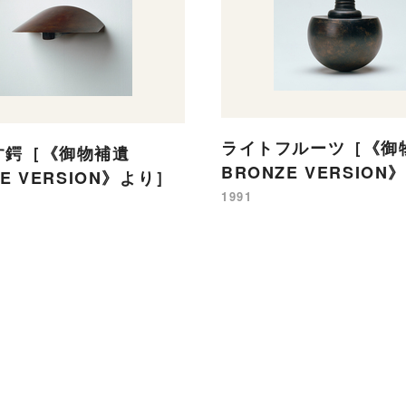
ライトフルーツ［《
す鍔［《御物補遺
BRONZE VERSIO
ZE VERSION》より］
1991