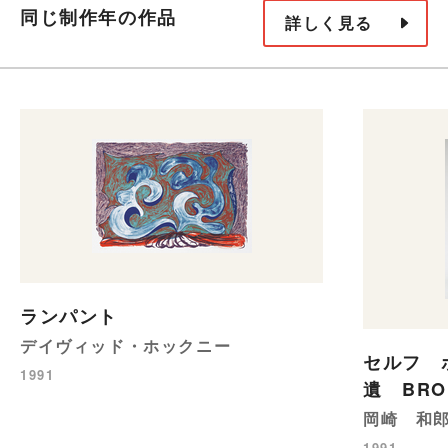
同じ制作年の作品
詳しく見る
ランパント
デイヴィッド・ホックニー
セルフ 
1991
遺 BRO
岡崎 和
1991