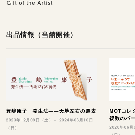
Gift of the Artist
出品情報（当館開催）
豊嶋康子 発生法――天地左右の裏表
MOTコ
複数のパ
2023年12月09日（土）－ 2024年03月10日
2020年06
（日）
（日）