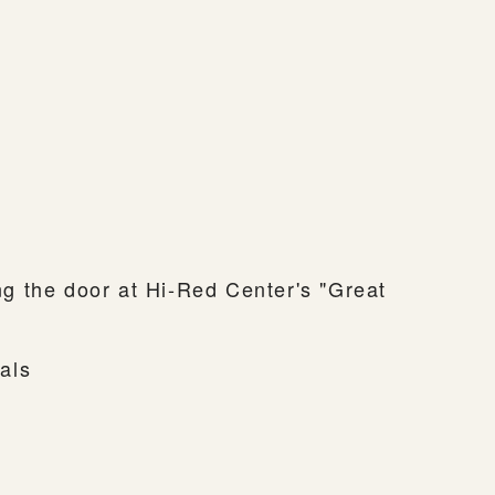
 the door at Hi-Red Center's "Great
als