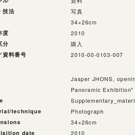
ンル
資料
・技法
写真
34×26cm
年度
2010
区分
購入
／資料番号
2010-00-0103-007
Jasper JHONS, opening
Panoramic Exhibition"
e
Supplementary_materi
rial/technique
Photograph
nsions
34×26cm
isition date
2010