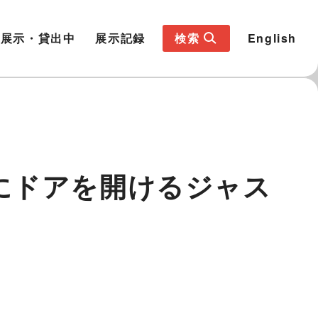
展示・貸出中
展示記録
検索
English
にドアを開けるジャス