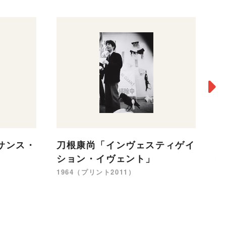
サンス・
刀根康尚「インヴェスティゲイ
［
ション・イヴェント」
術
ー
1964（プリント2011）
ン
1