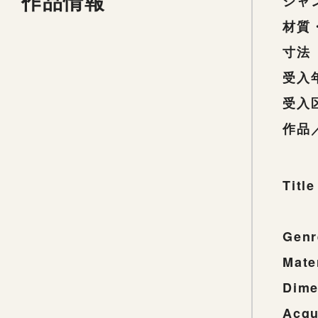
作品情報
ジャ
材質
寸法
受入
受入
作品
Title
Genr
Mate
Dime
Acqu