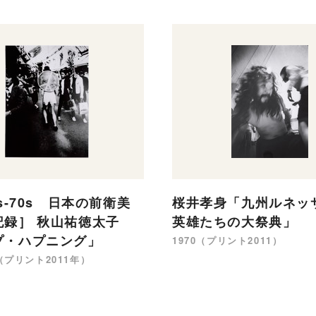
0s-70s 日本の前衛美
桜井孝身「九州ルネッ
記録］ 秋山祐徳太子
英雄たちの大祭典」
プ・ハプニング」
1970（プリント2011）
（プリント2011年）