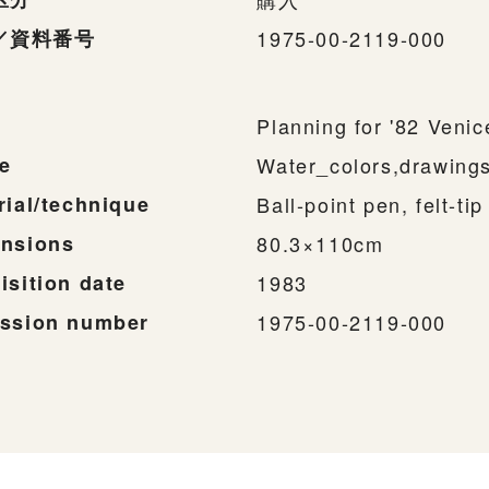
／資料番号
1975-00-2119-000
Planning for '82 Venic
e
Water_colors,drawing
rial/technique
Ball-point pen, felt-ti
nsions
80.3×110cm
isition date
1983
ssion number
1975-00-2119-000