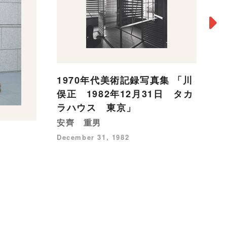
1970年代美術記録写真集 「川
1
俣正 1982年12月31日 タカ
禹
ラハウス 東京」
こ
安齊 重男
安
December 31, 1982
No