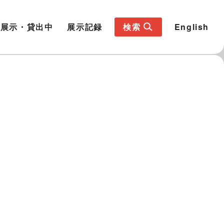
展示・貸出中
展示記録
検索
English