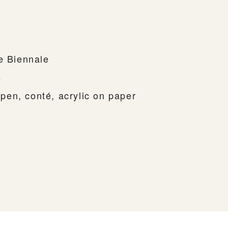
e Biennale
s
p pen, conté, acrylic on paper