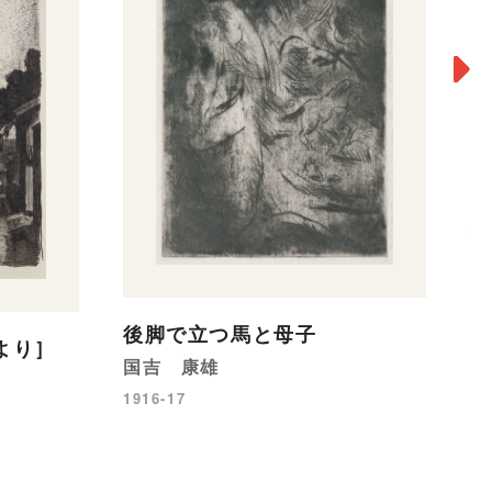
崖
横
19
後脚で立つ馬と母子
より］
国吉 康雄
1916-17