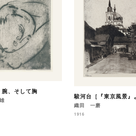
、腕、そして胸
駿河台［『東京風景』
雄
織田 一磨
1916