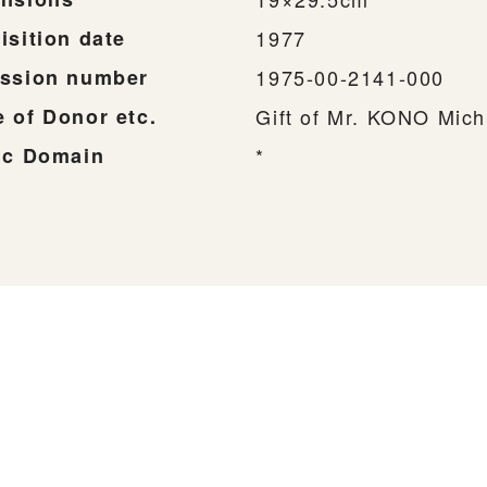
isition date
1977
ssion number
1975-00-2141-000
 of Donor etc.
Gift of Mr. KONO Mich
ic Domain
*