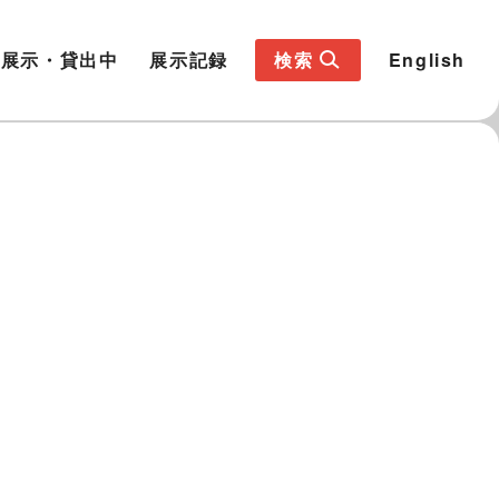
展示・貸出中
展示記録
検索
English