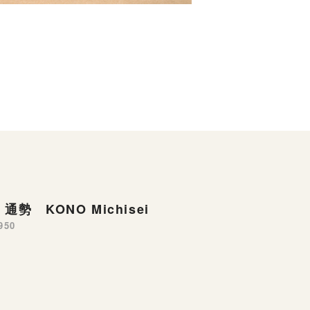
通勢 KONO Michisei
950