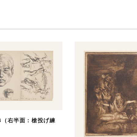
 3（右半面：槍投げ練