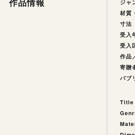
作品情報
ジャ
材質
寸法
受入
受入
作品
寄贈
パブ
Title
Genr
Mate
Dime