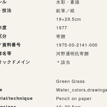
ンル
水彩・素描
・技法
鉛筆／紙
19×29.5cm
年度
1977
区分
寄贈
／資料番号
1975-00-2141-000
者名等
河野通明氏寄贈
リックドメイン
＊該当
Green Grass
e
Water_colors,drawing
rial/technique
Pencil on paper
nsions
19×29.5cm