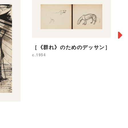
［《群れ》のためのデッサン］
c.1954
群
19