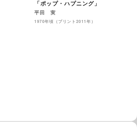
晨
「ポップ・ハプニング」
田
平田 実
19
1970年頃（プリント2011年）