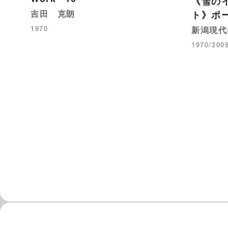
《雪の
吉田 克朗
ト》ポ
1970
新潟現代
1970/200