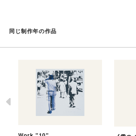
同じ制作年の作品
Work "10"