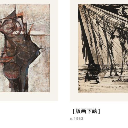
［版画下絵］
c.1963