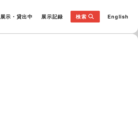
展示・貸出中
展示記録
検索
English